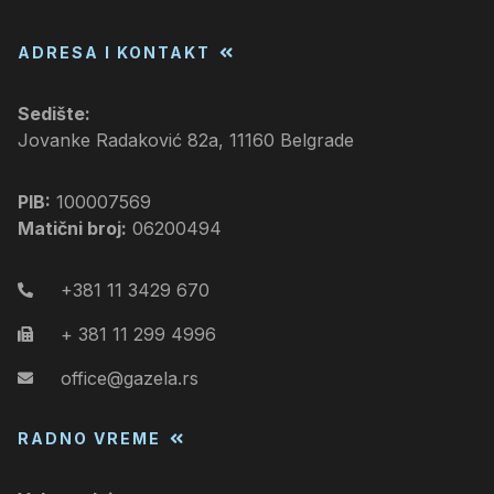
ADRESA I KONTAKT
Sedište:
Jovanke Radaković 82a, 11160 Belgrade
PIB:
100007569
Matični broj:
06200494
+381 11 3429 670
+ 381 11 299 4996
office@gazela.rs
RADNO VREME