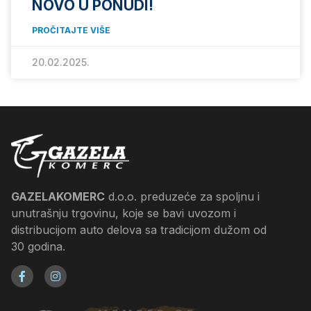
NOVO U PONUDI!
PROČITAJTE VIŠE
20.02.2025.
GAZELAKOMERC
d.o.o. preduzeće za spoljnu i
unutrašnju trgovinu, koje se bavi uvozom i
distribucijom auto delova sa tradicijom dužom od
30 godina.